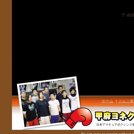
〒40
ホーム
｜
ジムご案
日本アマチュアボクシング