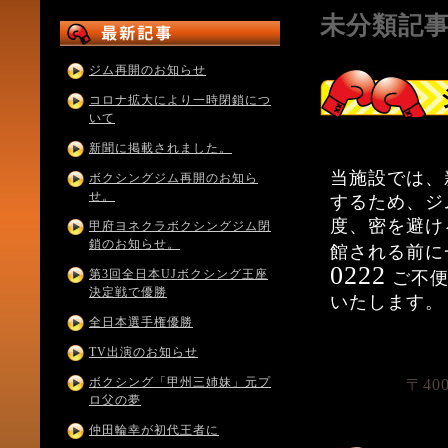
未分類記
ジム再開のお知らせ
コロナ拡大により一時閉鎖につ
いて
新聞に掲載されました。
当施設では、
ボクシングジム再開のお知ら
せ。
するため、ジ
度、密を避け
甲府ヨネクラボクシングジム閉
鎖のお知らせ。
館される前に
0222
第3回全日本UJボクシング王座
ご不便
決定戦で優勝
いたします。
全日本選手権優勝
TV出演のお知らせ
ボクシング「甲州三姉妹」元プ
〒40
ロ父の夢
仲田輪幸が初代王者に