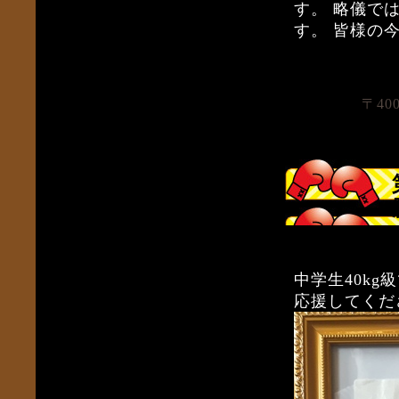
す。 略儀で
す。 皆様の
〒40
中学生40kg
応援してくだ