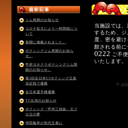
ジム再開のお知らせ
当施設では、
コロナ拡大により一時閉鎖につ
するため、ジ
いて
度、密を避け
新聞に掲載されました。
館される前に
ボクシングジム再開のお知ら
0222
ご不便
せ。
いたします。
甲府ヨネクラボクシングジム閉
鎖のお知らせ。
第3回全日本UJボクシング王座
決定戦で優勝
〒40
全日本選手権優勝
TV出演のお知らせ
ボクシング「甲州三姉妹」元プ
ロ父の夢
仲田輪幸が初代王者に