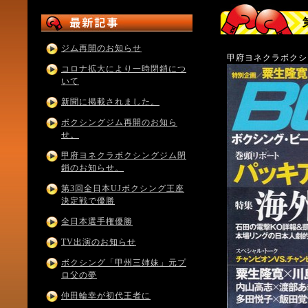
ジム再開のお知らせ
甲府ヨネクラボクシ
コロナ拡大により一時閉鎖につ
いて
新聞に掲載されました。
ボクシングジム再開のお知ら
せ。
甲府ヨネクラボクシングジム閉
鎖のお知らせ。
第3回全日本UJボクシング王座
決定戦で優勝
全日本選手権優勝
TV出演のお知らせ
ボクシング「甲州三姉妹」元プ
ロ父の夢
仲田輪幸が初代王者に